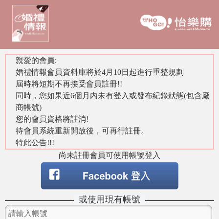
親愛的會員:
婚禮情報會員資料庫將於4月10日起進行重整規劃
屆時將短期不再接受會員註冊!!
同時，您如果近6個月內未有登入或發布紀錄狀態(包含廠
商帳號)
您的會員資格將註消!
待會員系統重新開放後，可再行註冊。
特此公告!!!
尚未註冊會員可使用帳號登入
或使用現有帳號