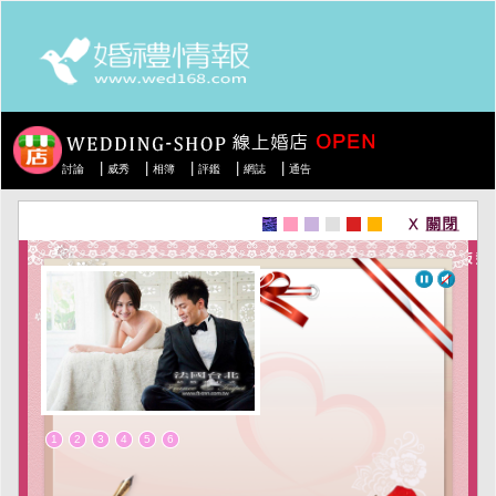
|
|
|
|
|
討論
威秀
相簿
評鑑
網誌
通告
1
2
3
4
5
6