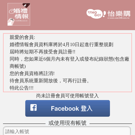
親愛的會員:
婚禮情報會員資料庫將於4月10日起進行重整規劃
屆時將短期不再接受會員註冊!!
同時，您如果近6個月內未有登入或發布紀錄狀態(包含廠
商帳號)
您的會員資格將註消!
待會員系統重新開放後，可再行註冊。
特此公告!!!
尚未註冊會員可使用帳號登入
或使用現有帳號