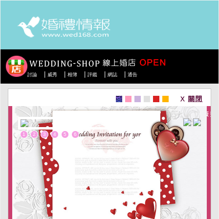
|
|
|
|
|
討論
威秀
相簿
評鑑
網誌
通告
1
2
3
4
5
6