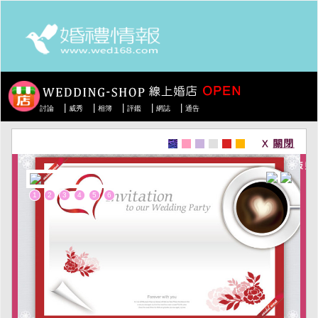
|
|
|
|
|
討論
威秀
相簿
評鑑
網誌
通告
1
2
3
4
5
6