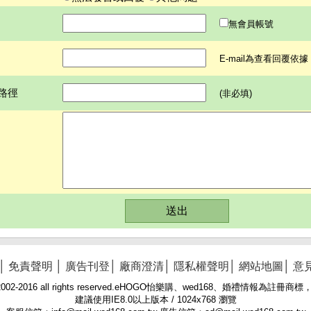
無會員帳號
E-mail為查看回覆依
路徑
(非必填)
│
免責聲明
│
廣告刊登
│
廠商澄清
│
隱私權聲明
│
網站地圖
│
意
 © 2002-2016 all rights reserved.eHOGO怡樂購、wed168、婚禮情報為註
建議使用IE8.0以上版本 / 1024x768 瀏覽