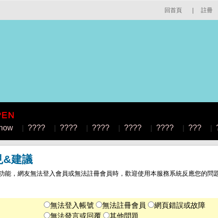
回首頁
|
註冊
how
|
????
|
????
|
????
|
????
|
????
|
???
|
見&建議
功能，網友無法登入會員或無法註冊會員時，歡迎使用本服務系統反應您的問
無法登入帳號
無法註冊會員
網頁錯誤或故障
無法發言或回覆
其他問題