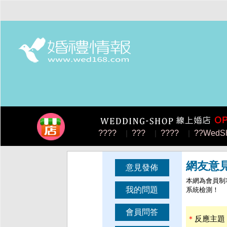
????
|
???
|
????
|
??WedS
網友意
意見發佈
本網為會員制
我的問題
系統檢測！
會員問答
＊
反應主題