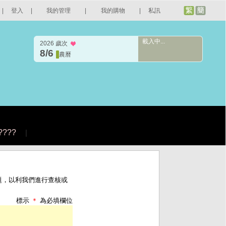
|
登入
|
我的管理
|
我的購物
|
私訊
載入中...
2026 歲次
8/6
農曆
????
|
題，以利我們進行查核或
標示
＊
為必填欄位