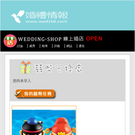
|
|
|
|
|
討論
威秀
相簿
評鑑
網誌
通告
您尚未
登入