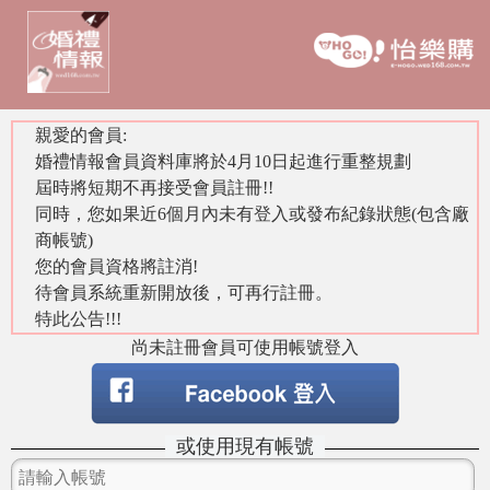
親愛的會員:
婚禮情報會員資料庫將於4月10日起進行重整規劃
屆時將短期不再接受會員註冊!!
同時，您如果近6個月內未有登入或發布紀錄狀態(包含廠
商帳號)
您的會員資格將註消!
待會員系統重新開放後，可再行註冊。
特此公告!!!
尚未註冊會員可使用帳號登入
或使用現有帳號