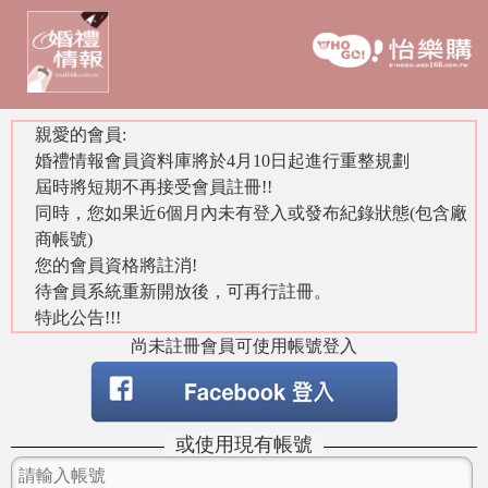
親愛的會員:
婚禮情報會員資料庫將於4月10日起進行重整規劃
屆時將短期不再接受會員註冊!!
同時，您如果近6個月內未有登入或發布紀錄狀態(包含廠
商帳號)
您的會員資格將註消!
待會員系統重新開放後，可再行註冊。
特此公告!!!
尚未註冊會員可使用帳號登入
或使用現有帳號