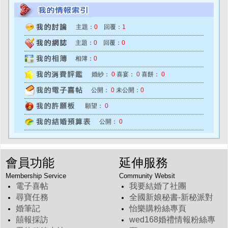
主題：
0
回覆：
1
主題：
0
回覆：
0
相簿：
0
婚紗：
0
喜宴：
0
喜餅：
0
公開：
0
未公開：
0
願望：
0
公開：
0
會員功能
延伸服務
Membership Service
Community Websit
電子喜帖
我要結婚了社團
尋寶任務
全國新娘秘書-新秘派對
婚筆記
怡樂購粉絲專頁
囍報採訪
wed168婚禮情報粉絲專