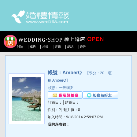
|
|
|
|
|
討論
威秀
相簿
評鑑
網誌
通告
帳號：AmberQ
【學分：20 暱
稱:AmberQ】
狀態：一般網友
訂婚日：│結婚日：
性別：?│魅力值：0
加入時間：9/18/2014 2:59:07 PM
我的座右銘：