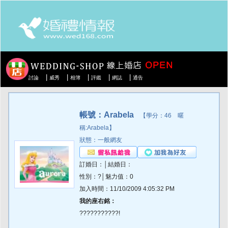
|
|
|
|
|
討論
威秀
相簿
評鑑
網誌
通告
帳號：Arabela
【學分：46 暱
稱:Arabela】
狀態：一般網友
訂婚日：│結婚日：
性別：?│魅力值：0
加入時間：11/10/2009 4:05:32 PM
我的座右銘：
???????????!