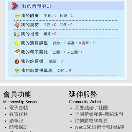
主題：
0
回覆：
1
主題：
0
回覆：
0
相簿：
0
婚紗：
0
喜宴：
0
喜餅：
0
公開：
0
未公開：
0
願望：
0
公開：
0
會員功能
延伸服務
Membership Service
Community Websit
電子喜帖
我要結婚了社團
尋寶任務
全國新娘秘書-新秘派對
婚筆記
怡樂購粉絲專頁
囍報採訪
wed168婚禮情報粉絲專