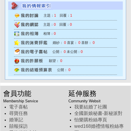
主題：
1
回覆：
1
主題：
0
回覆：
0
相簿：
0
婚紗：
0
喜宴：
0
喜餅：
0
公開：
0
未公開：
0
願望：
0
公開：
0
會員功能
延伸服務
Membership Service
Community Websit
電子喜帖
我要結婚了社團
尋寶任務
全國新娘秘書-新秘派對
婚筆記
怡樂購粉絲專頁
囍報採訪
wed168婚禮情報粉絲專