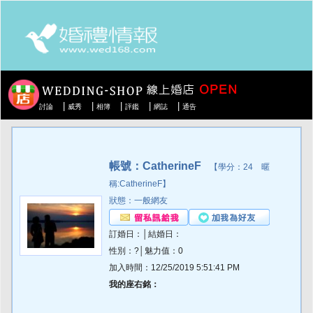
|
|
|
|
|
討論
威秀
相簿
評鑑
網誌
通告
帳號：CatherineF
【學分：24 暱
稱:CatherineF】
狀態：一般網友
訂婚日：│結婚日：
性別：?│魅力值：0
加入時間：12/25/2019 5:51:41 PM
我的座右銘：