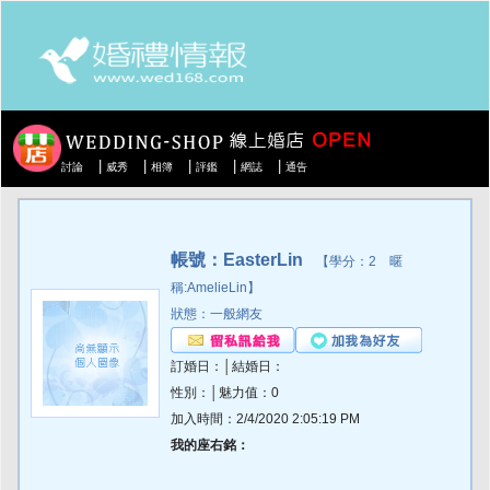
|
|
|
|
|
討論
威秀
相簿
評鑑
網誌
通告
帳號：EasterLin
【學分：2 暱
稱:AmelieLin】
狀態：一般網友
訂婚日：│結婚日：
性別：│魅力值：0
加入時間：2/4/2020 2:05:19 PM
我的座右銘：