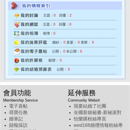
主題：
0
回覆：
2
主題：
0
回覆：
0
相簿：
0
婚紗：
0
喜宴：
0
喜餅：
0
公開：
0
未公開：
0
願望：
0
公開：
0
會員功能
延伸服務
Membership Service
Community Websit
電子喜帖
我要結婚了社團
尋寶任務
全國新娘秘書-新秘派對
婚筆記
怡樂購粉絲專頁
囍報採訪
wed168婚禮情報粉絲專