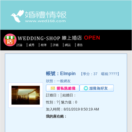
|
|
|
|
|
討論
威秀
相簿
評鑑
網誌
通告
帳號：Elmpin
【學分：37 暱稱:????】
狀態：一般網友
訂婚日：│結婚日：
性別：?│魅力值：0
加入時間：8/31/2019 8:50:19 AM
我的座右銘：