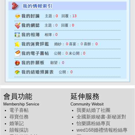
主題：
0
回覆：
13
主題：
0
回覆：
0
相簿：
0
婚紗：
0
喜宴：
0
喜餅：
0
公開：
0
未公開：
0
願望：
0
公開：
0
會員功能
延伸服務
Membership Service
Community Websit
電子喜帖
我要結婚了社團
尋寶任務
全國新娘秘書-新秘派對
婚筆記
怡樂購粉絲專頁
囍報採訪
wed168婚禮情報粉絲專