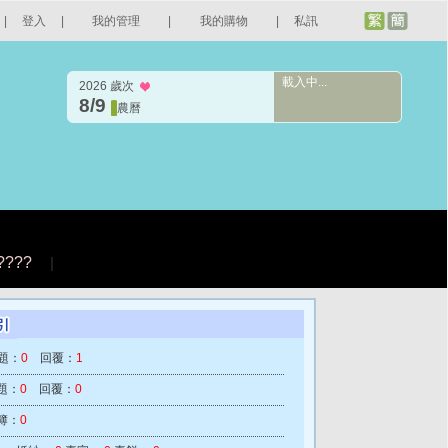
|
登入
|
我的管理
|
我的購物
|
私訊
載入中...
2026 歲次
8/9
農曆
????
|
題：
0
回覆：
1
題：
0
回覆：
0
簿：
0