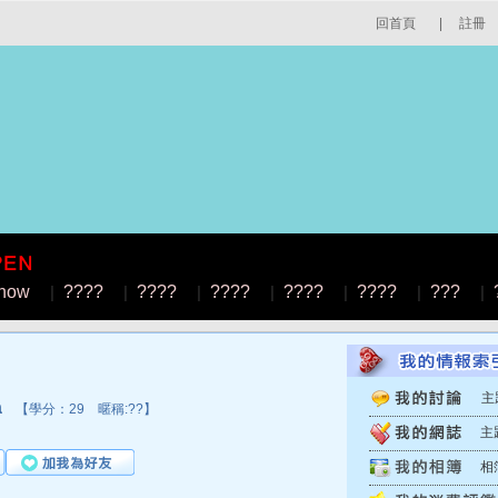
回首頁
|
註冊
how
|
????
|
????
|
????
|
????
|
????
|
???
|
主
a
【學分：29 暱稱:??】
主
相