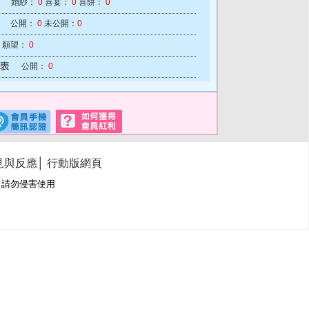
婚紗：
0
喜宴：
0
喜餅：
0
公開：
0
未公開：
0
願望：
0
公開：
0
見與反應
│
行動版網頁
冊商標，請勿侵害使用