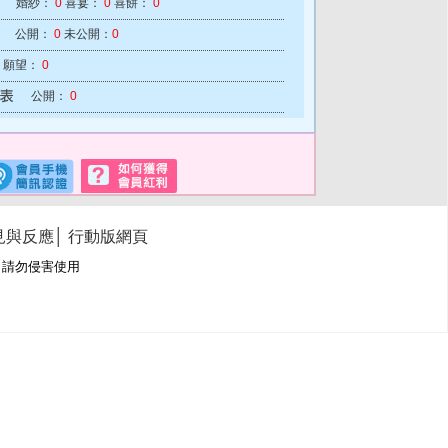
婚紗：
0
喜宴：
0
喜餅：
0
公開：
0
未公開：
0
願望：
0
公開：
0
見與反應
│
行動版網頁
冊商標，請勿侵害使用