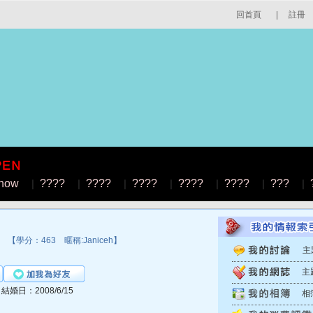
回首頁
|
註冊
how
|
????
|
????
|
????
|
????
|
????
|
???
|
【學分：463 暱稱:Janiceh】
主
主
│結婚日：2008/6/15
相