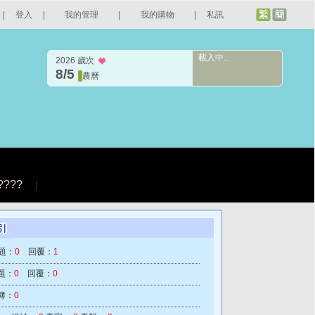
|
登入
|
我的管理
|
我的購物
|
私訊
載入中...
2026 歲次
8/5
農曆
????
|
題：
0
回覆：
1
題：
0
回覆：
0
簿：
0