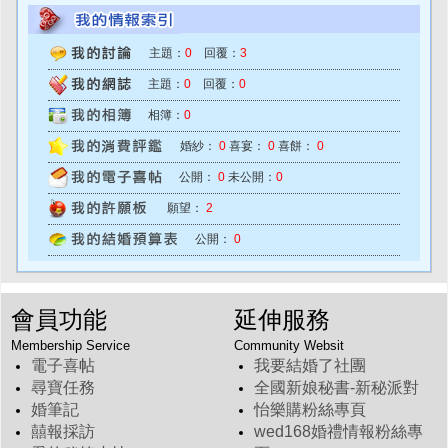
主題：
0
回覆：
3
主題：
0
回覆：
0
相簿：
0
婚紗：
0
喜宴：
0
喜餅：
0
公開：
0
未公開：
0
願望：
2
公開：
0
會員功能
延伸服務
Membership Service
Community Websit
電子喜帖
我要結婚了社團
尋寶任務
全國新娘秘書-新秘派對
婚筆記
怡樂購粉絲專頁
囍報採訪
wed168婚禮情報粉絲專