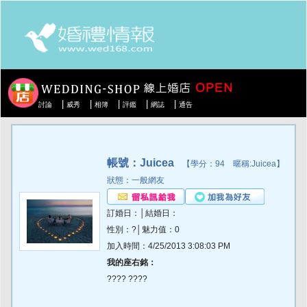
|
|
|
|
|
討論
威秀
相簿
評鑑
網誌
通告
帳號：Juicea
【學分：94 暱稱:Juicea】
狀態：一般網友
訂婚日：│結婚日：
性別：?│魅力值：0
加入時間：4/25/2013 3:08:03 PM
我的座右銘：
???? ????