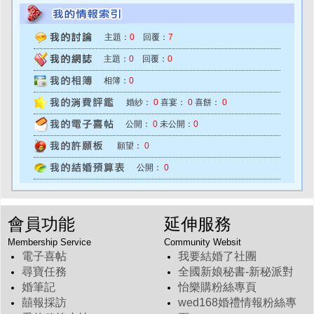
主題：
0
回覆：
7
主題：
0
回覆：
0
相簿：
0
婚紗：
0
喜宴：
0
喜餅：
0
公開：
0
未公開：
0
願望：
0
公開：
0
會員功能
延伸服務
Membership Service
Community Websit
電子喜帖
我要結婚了社團
尋寶任務
全國新娘秘書-新秘派對
婚筆記
怡樂購粉絲專頁
囍報採訪
wed168婚禮情報粉絲專