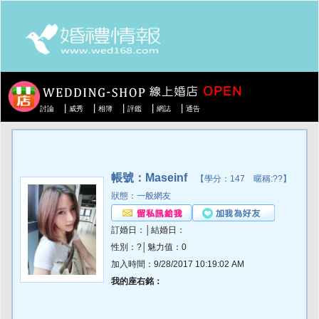
|
|
|
|
|
討論
威秀
相簿
評鑑
網誌
通告
帳號：Maseinf
【學分：147 暱稱:??】
狀態：一般網友
訂婚日：│結婚日：
性別：?│魅力值：0
加入時間：9/28/2017 10:19:02 AM
我的座右銘：