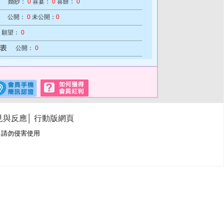
婚紗：
0
喜宴：
0
喜餅：
0
公開：
0
未公開：
0
願望：
0
公開：
0
見與反應
│
行動版網頁
冊商標，請勿侵害使用