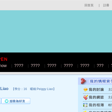
回首頁
|
註冊
how
|
????
|
????
|
????
|
????
|
????
|
???
|
Liao
【學分：16 暱稱:Peiggy Liao】
主
主
相