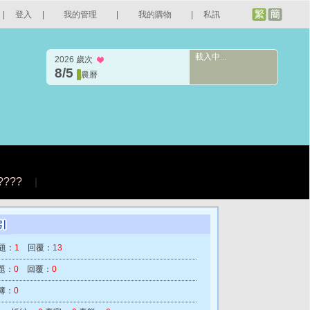
|
登入
|
我的管理
|
我的購物
|
私訊
載入中...
2026 歲次
8/5
農曆
????
|
題：
1
回覆：
13
題：
0
回覆：
0
簿：
0