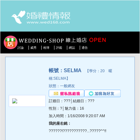
|
|
|
|
|
討論
威秀
相簿
評鑑
網誌
通告
帳號：SELMA
【學分：20 暱
稱:SELMA】
狀態：一般網友
訂婚日：???│結婚日：???
性別：?│魅力值：16
加入時間：1/16/2008 9:20:07 AM
我的座右銘：
??????!???????????...?????^^!!