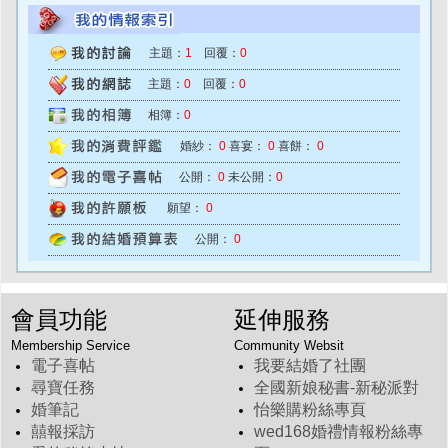
主題：
1
回覆：
0
主題：
0
回覆：
0
相簿：
0
婚紗：
0
喜宴：
0
喜餅：
0
公開：
0
未公開：
0
願望：
0
公開：
0
會員功能
延伸服務
Membership Service
Community Websit
電子喜帖
我要結婚了社團
尋寶任務
全國新娘秘書-新秘派對
婚筆記
怡樂購粉絲專頁
囍報採訪
wed168婚禮情報粉絲專