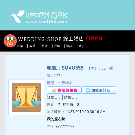
|
|
|
|
|
討論
威秀
相簿
評鑑
網誌
通告
帳號：SUVU555
【學分：35 暱
稱:????】
狀態：一般網友
訂婚日：│結婚日：
性別：?│魅力值：0
加入時間：11/27/2019 10:36:16 AM
我的座右銘：
???~?????????!!