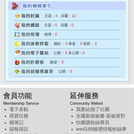
主題：
4
回覆：
12
主題：
0
回覆：
0
相簿：
0
婚紗：
0
喜宴：
0
喜餅：
0
公開：
0
未公開：
0
願望：
0
公開：
0
會員功能
延伸服務
Membership Service
Community Websit
電子喜帖
我要結婚了社團
尋寶任務
全國新娘秘書-新秘派對
婚筆記
怡樂購粉絲專頁
囍報採訪
wed168婚禮情報粉絲專