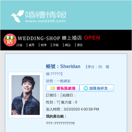
|
|
|
|
|
討論
威秀
相簿
評鑑
網誌
通告
帳號：Sheridan
【學分：35 暱
稱:?????】
狀態：一般網友
訂婚日：│結婚日：
性別：?│魅力值：0
加入時間：3/23/2020 4:00:58 PM
我的座右銘：
???~?????????!!