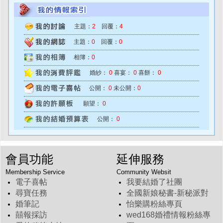
主題：
2
回覆：
4
主題：
0
回覆：
0
相簿：
0
婚紗：
0
喜宴：
0
喜餅：
0
公開：
0
未公開：
0
願望：
0
公開：
0
會員功能
延伸服務
Membership Service
Community Websit
電子喜帖
我要結婚了社團
尋寶任務
全國新娘秘書-新秘派對
婚筆記
怡樂購粉絲專頁
囍報採訪
wed168婚禮情報粉絲專