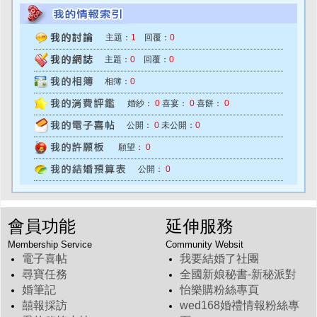
主題：
1
回覆：
0
主題：
0
回覆：
0
相簿：
0
婚紗：
0
喜宴：
0
喜餅：
0
公開：
0
未公開：
0
願望：
0
公開：
0
會員功能
延伸服務
Membership Service
Community Websit
電子喜帖
我要結婚了社團
尋寶任務
全國新娘秘書-新秘派對
婚筆記
怡樂購粉絲專頁
囍報採訪
wed168婚禮情報粉絲專