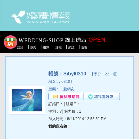
|
|
|
|
|
討論
威秀
相簿
評鑑
網誌
通告
帳號：Sibyl0310
【學分：22 暱
稱:Sibyl0310】
狀態：一般網友
訂婚日：│結婚日：
性別：?│魅力值：1
加入時間：8/11/2014 12:55:51 PM
我的座右銘：