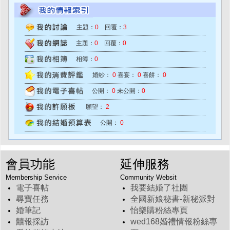
主題：
0
回覆：
3
主題：
0
回覆：
0
相簿：
0
婚紗：
0
喜宴：
0
喜餅：
0
公開：
0
未公開：
0
願望：
2
公開：
0
會員功能
延伸服務
Membership Service
Community Websit
電子喜帖
我要結婚了社團
尋寶任務
全國新娘秘書-新秘派對
婚筆記
怡樂購粉絲專頁
囍報採訪
wed168婚禮情報粉絲專