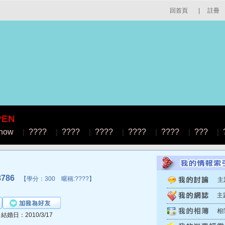
回首頁
|
註冊
how
|
????
|
????
|
????
|
????
|
????
|
???
|
786
【學分：300 暱稱:????】
主
主
相
│結婚日：2010/3/17