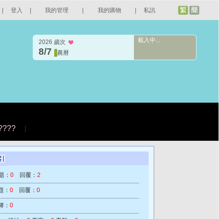
|
登入
|
我的管理
|
我的購物
|
私訊
載入中...
2026 歲次
8/7
農曆
????
|
題：
0
回覆：
2
題：
0
回覆：
0
簿：
0