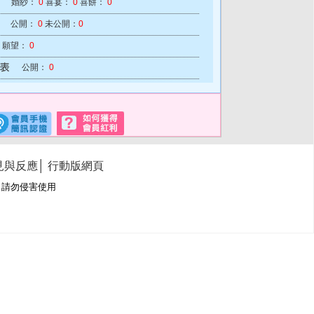
婚紗：
0
喜宴：
0
喜餅：
0
公開：
0
未公開：
0
願望：
0
公開：
0
見與反應
│
行動版網頁
冊商標，請勿侵害使用