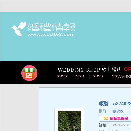
????
|
???
|
????
|
??WedS
帳號：a224928
狀態：一般網友
訂婚日：2010/3/13