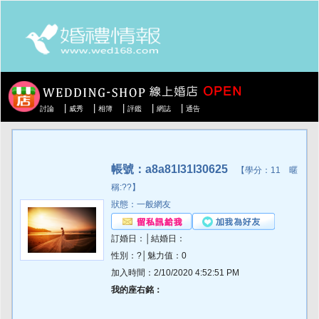
|
|
|
|
|
討論
威秀
相簿
評鑑
網誌
通告
帳號：a8a81l31l30625
【學分：11 暱
稱:??】
狀態：一般網友
訂婚日：│結婚日：
性別：?│魅力值：0
加入時間：2/10/2020 4:52:51 PM
我的座右銘：