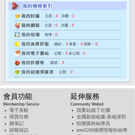
主題：
3
回覆：
2
主題：
0
回覆：
0
相簿：
0
婚紗：
0
喜宴：
0
喜餅：
0
公開：
0
未公開：
0
願望：
0
公開：
0
會員功能
延伸服務
Membership Service
Community Websit
電子喜帖
我要結婚了社團
尋寶任務
全國新娘秘書-新秘派對
婚筆記
怡樂購粉絲專頁
囍報採訪
wed168婚禮情報粉絲專