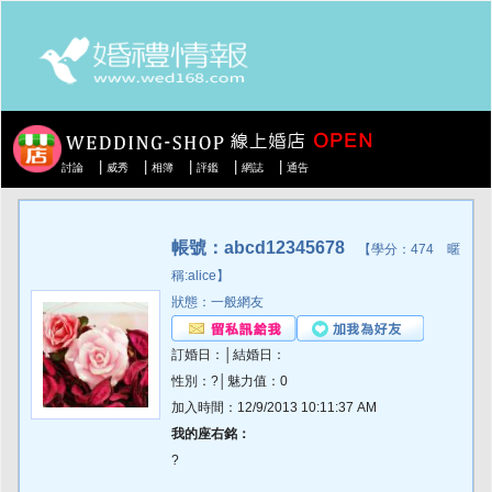
|
|
|
|
|
討論
威秀
相簿
評鑑
網誌
通告
帳號：abcd12345678
【學分：474 暱
稱:alice】
狀態：一般網友
訂婚日：│結婚日：
性別：?│魅力值：0
加入時間：12/9/2013 10:11:37 AM
我的座右銘：
?