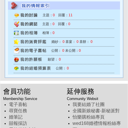
主題：
0
回覆：
11
主題：
0
回覆：
0
相簿：
0
婚紗：
0
喜宴：
0
喜餅：
0
公開：
0
未公開：
0
願望：
0
公開：
0
會員功能
延伸服務
Membership Service
Community Websit
電子喜帖
我要結婚了社團
尋寶任務
全國新娘秘書-新秘派對
婚筆記
怡樂購粉絲專頁
囍報採訪
wed168婚禮情報粉絲專