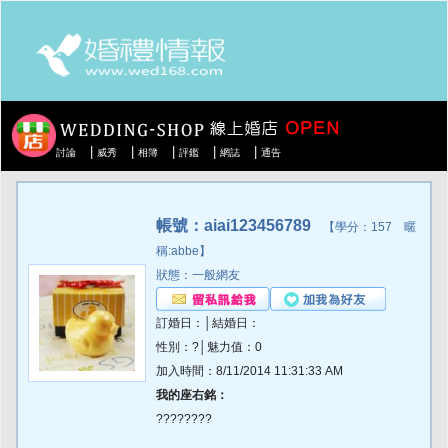
|
|
|
|
|
討論
威秀
相簿
評鑑
網誌
通告
帳號：aiai123456789
【學分：157 暱
稱:abbe】
狀態：一般網友
訂婚日：│結婚日：
性別：?│魅力值：0
加入時間：8/11/2014 11:31:33 AM
我的座右銘：
????????