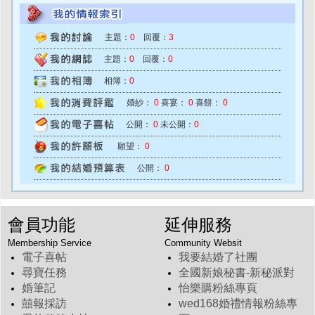
主題：
0
回覆：
3
主題：
0
回覆：
0
相簿：
0
婚紗：
0
喜宴：
0
喜餅：
0
公開：
0
未公開：
0
願望：
0
公開：
0
會員功能
延伸服務
Membership Service
Community Websit
電子喜帖
我要結婚了社團
尋寶任務
全國新娘秘書-新秘派對
婚筆記
怡樂購粉絲專頁
囍報採訪
wed168婚禮情報粉絲專