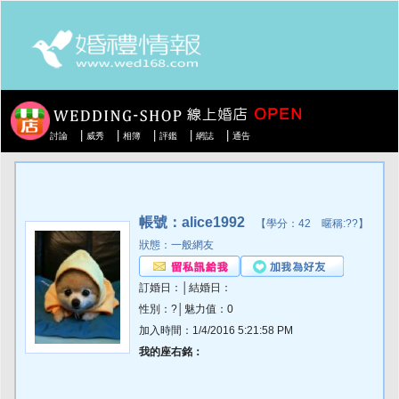
|
|
|
|
|
討論
威秀
相簿
評鑑
網誌
通告
帳號：alice1992
【學分：42 暱稱:??】
狀態：一般網友
訂婚日：│結婚日：
性別：?│魅力值：0
加入時間：1/4/2016 5:21:58 PM
我的座右銘：