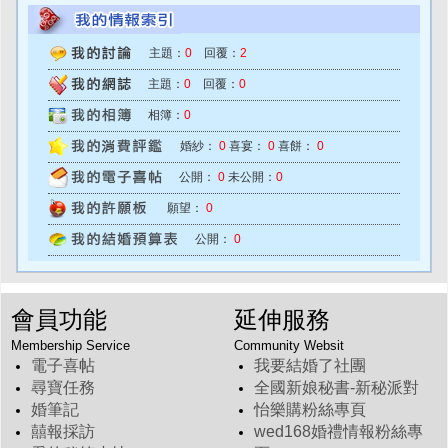
主題：
0
回覆：
2
主題：
0
回覆：
0
相簿：
0
婚紗：
0
喜宴：
0
喜餅：
0
公開：
0
未公開：
0
願望：
0
公開：
0
會員功能
延伸服務
Membership Service
Community Websit
電子喜帖
我要結婚了社團
尋寶任務
全國新娘秘書-新秘派對
婚筆記
怡樂購粉絲專頁
囍報採訪
wed168婚禮情報粉絲專