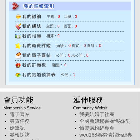
主題：
0
回覆：
3
主題：
0
回覆：
0
相簿：
0
婚紗：
0
喜宴：
0
喜餅：
0
公開：
0
未公開：
0
願望：
0
公開：
1
會員功能
延伸服務
Membership Service
Community Websit
電子喜帖
我要結婚了社團
尋寶任務
全國新娘秘書-新秘派對
婚筆記
怡樂購粉絲專頁
囍報採訪
wed168婚禮情報粉絲專