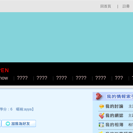
回首頁
|
註冊
how
|
????
|
????
|
????
|
????
|
????
|
???
|
主
分：6 暱稱:ayya】
主
相