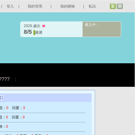
|
登入
|
我的管理
|
我的購物
|
私訊
載入中...
2026 歲次
8/5
農曆
????
|
題：
0
回覆：
3
題：
0
回覆：
0
簿：
0