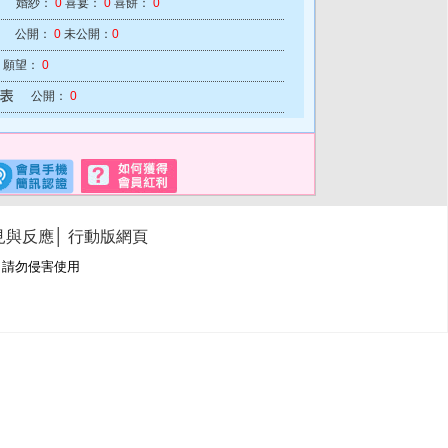
婚紗：
0
喜宴：
0
喜餅：
0
公開：
0
未公開：
0
願望：
0
公開：
0
見與反應
│
行動版網頁
冊商標，請勿侵害使用