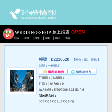
|
|
|
|
|
討論
威秀
相簿
評鑑
網誌
通告
帳號：b2216520
【學分：53 暱稱:】
狀態：一般網友
訂婚日：│結婚日：
性別：│魅力值：0
加入時間：5/20/2009 2:31:53 PM
我的座右銘：
???????????...?????^^!!