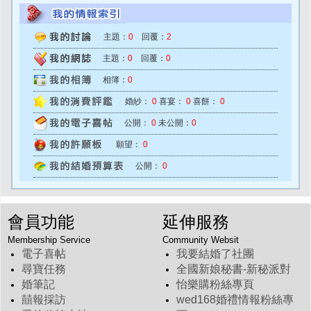
主題：
0
回覆：
2
主題：
0
回覆：
0
相簿：
0
婚紗：
0
喜宴：
0
喜餅：
0
公開：
0
未公開：
0
願望：
0
公開：
0
會員功能
延伸服務
Membership Service
Community Websit
電子喜帖
我要結婚了社團
尋寶任務
全國新娘秘書-新秘派對
婚筆記
怡樂購粉絲專頁
囍報採訪
wed168婚禮情報粉絲專