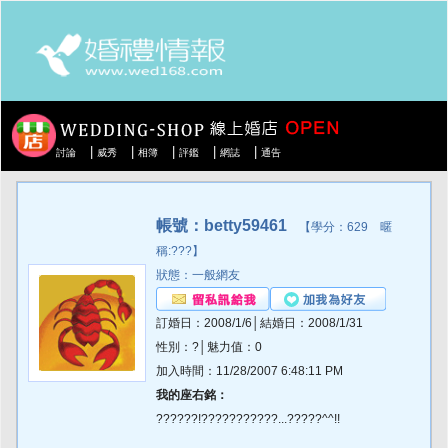
|
|
|
|
|
討論
威秀
相簿
評鑑
網誌
通告
帳號：betty59461
【學分：629 暱
稱:???】
狀態：一般網友
訂婚日：2008/1/6│結婚日：2008/1/31
性別：?│魅力值：0
加入時間：11/28/2007 6:48:11 PM
我的座右銘：
??????!???????????...?????^^!!