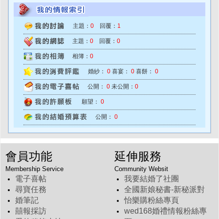
主題：
0
回覆：
1
主題：
0
回覆：
0
相簿：
0
婚紗：
0
喜宴：
0
喜餅：
0
公開：
0
未公開：
0
願望：
0
公開：
0
會員功能
延伸服務
Membership Service
Community Websit
電子喜帖
我要結婚了社團
尋寶任務
全國新娘秘書-新秘派對
婚筆記
怡樂購粉絲專頁
囍報採訪
wed168婚禮情報粉絲專