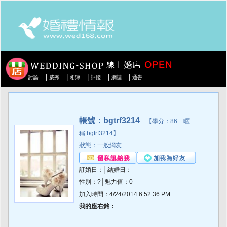
|
|
|
|
|
討論
威秀
相簿
評鑑
網誌
通告
帳號：bgtrf3214
【學分：86 暱
稱:bgtrf3214】
狀態：一般網友
訂婚日：│結婚日：
性別：?│魅力值：0
加入時間：4/24/2014 6:52:36 PM
我的座右銘：