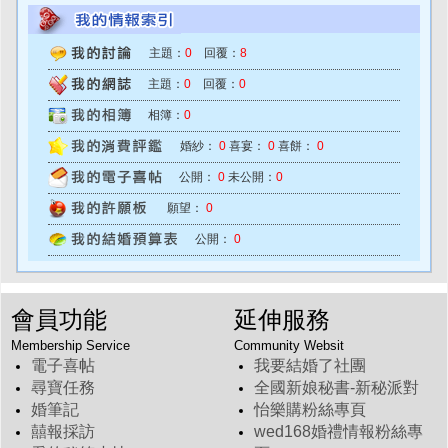
主題：
0
回覆：
8
主題：
0
回覆：
0
相簿：
0
婚紗：
0
喜宴：
0
喜餅：
0
公開：
0
未公開：
0
願望：
0
公開：
0
會員功能
延伸服務
Membership Service
Community Websit
電子喜帖
我要結婚了社團
尋寶任務
全國新娘秘書-新秘派對
婚筆記
怡樂購粉絲專頁
囍報採訪
wed168婚禮情報粉絲專