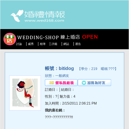
|
|
|
|
|
討論
威秀
相簿
評鑑
網誌
通告
帳號：bitidog
【學分：219 暱稱:???】
狀態：一般網友
訂婚日：│結婚日：
性別：?│魅力值：4
加入時間：2/15/2011 2:06:21 PM
我的座右銘：
???~?????????!!