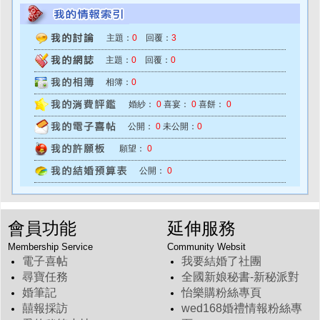
主題：
0
回覆：
3
主題：
0
回覆：
0
相簿：
0
婚紗：
0
喜宴：
0
喜餅：
0
公開：
0
未公開：
0
願望：
0
公開：
0
會員功能
延伸服務
Membership Service
Community Websit
電子喜帖
我要結婚了社團
尋寶任務
全國新娘秘書-新秘派對
婚筆記
怡樂購粉絲專頁
囍報採訪
wed168婚禮情報粉絲專