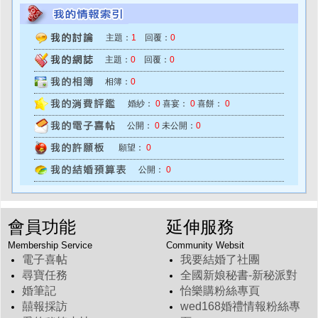
主題：
1
回覆：
0
主題：
0
回覆：
0
相簿：
0
婚紗：
0
喜宴：
0
喜餅：
0
公開：
0
未公開：
0
願望：
0
公開：
0
會員功能
延伸服務
Membership Service
Community Websit
電子喜帖
我要結婚了社團
尋寶任務
全國新娘秘書-新秘派對
婚筆記
怡樂購粉絲專頁
囍報採訪
wed168婚禮情報粉絲專