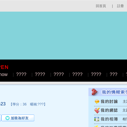
回首頁
|
註冊
how
|
????
|
????
|
????
|
????
|
????
|
???
|
主
23
【學分：36 暱稱:???】
主
相