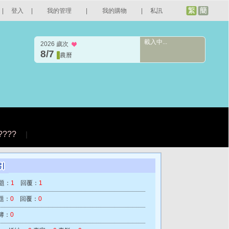
|
登入
|
我的管理
|
我的購物
|
私訊
載入中...
2026 歲次
8/7
農曆
????
|
題：
1
回覆：
1
題：
0
回覆：
0
簿：
0