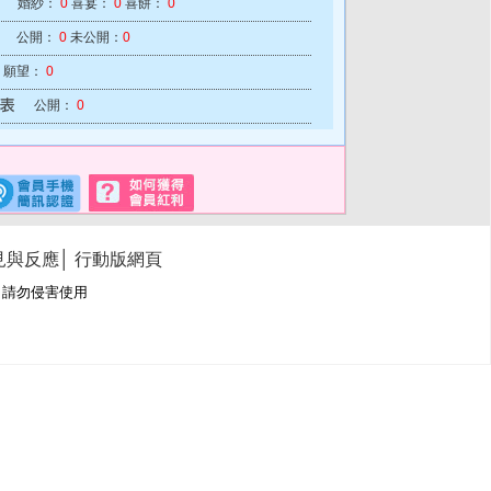
婚紗：
0
喜宴：
0
喜餅：
0
公開：
0
未公開：
0
願望：
0
公開：
0
見與反應
│
行動版網頁
冊商標，請勿侵害使用