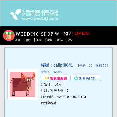
|
|
|
|
|
討論
威秀
相簿
評鑑
網誌
通告
帳號：callpi8041
【學分：15 暱稱:??】
狀態：一般網友
訂婚日：│結婚日：
性別：?│魅力值：0
加入時間：7/2/2019 1:45:08 PM
我的座右銘：