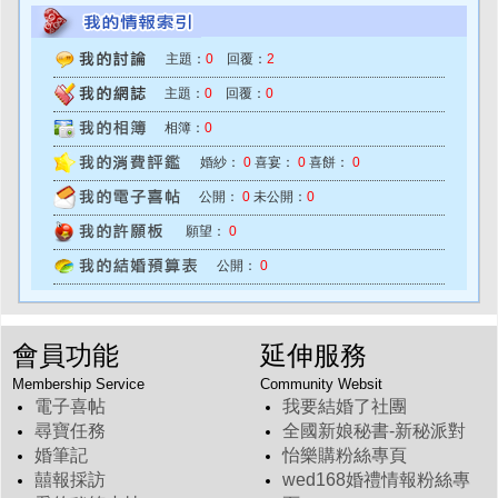
主題：
0
回覆：
2
主題：
0
回覆：
0
相簿：
0
婚紗：
0
喜宴：
0
喜餅：
0
公開：
0
未公開：
0
願望：
0
公開：
0
會員功能
延伸服務
Membership Service
Community Websit
電子喜帖
我要結婚了社團
尋寶任務
全國新娘秘書-新秘派對
婚筆記
怡樂購粉絲專頁
囍報採訪
wed168婚禮情報粉絲專