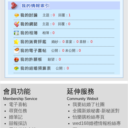
主題：
0
回覆：
1
主題：
0
回覆：
0
相簿：
0
婚紗：
0
喜宴：
0
喜餅：
0
公開：
0
未公開：
0
願望：
0
公開：
0
會員功能
延伸服務
Membership Service
Community Websit
電子喜帖
我要結婚了社團
尋寶任務
全國新娘秘書-新秘派對
婚筆記
怡樂購粉絲專頁
囍報採訪
wed168婚禮情報粉絲專