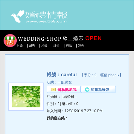
|
|
|
|
|
討論
威秀
相簿
評鑑
網誌
通告
帳號：careful
【學分：9 暱稱:phenix】
狀態：一般網友
訂婚日：│結婚日：
性別：?│魅力值：0
加入時間：12/31/2019 7:27:10 PM
我的座右銘：