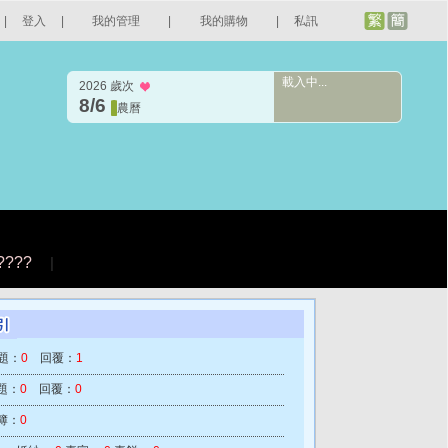
|
登入
|
我的管理
|
我的購物
|
私訊
載入中...
2026 歲次
8/6
農曆
????
|
題：
0
回覆：
1
題：
0
回覆：
0
簿：
0