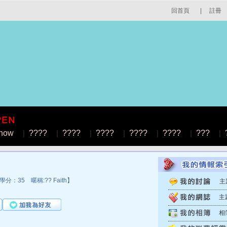
回首頁
|
註冊
how
|
????
|
????
|
????
|
????
|
????
|
???
|
分：35 暱稱:?? Faith】
主
主
相