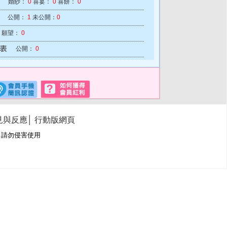
婚紗：
0
喜宴：
0
喜餅：
0
公開：
1
未公開：
0
願望：
0
公開：
0
見與反應
│
行動版網頁
冊商標，請勿侵害使用