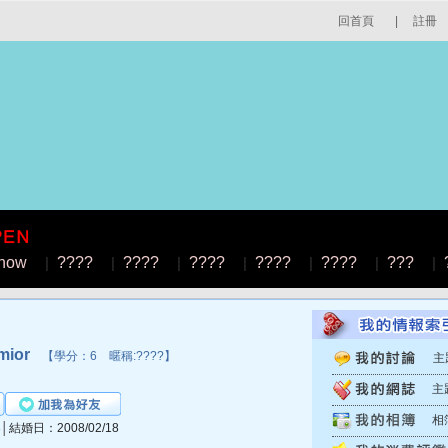
回首頁
|
註冊
how
|
????
|
????
|
????
|
????
|
????
|
???
|
mior
【學分：6 暱稱:????】
主
主
相
3│結婚日：2008/02/18