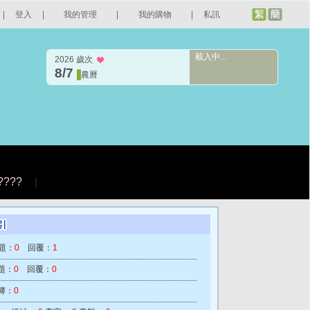
|
登入
|
我的管理
|
我的購物
|
私訊
載入中...
2026 歲次
8/7
農曆
????
|
題：
0
回覆：
1
題：
0
回覆：
0
簿：
0