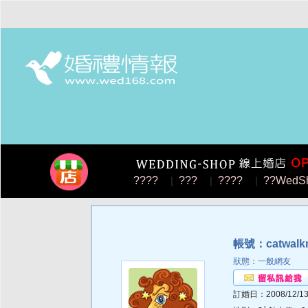
????
|
???
|
????
|
??WedS
帳號：catwalk
狀態：一般網友
訂婚日：2008/12/1