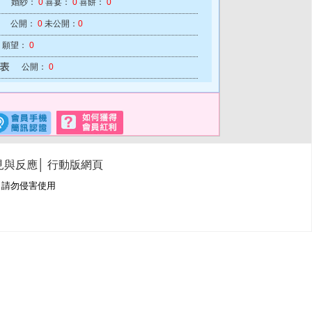
婚紗：
0
喜宴：
0
喜餅：
0
公開：
0
未公開：
0
願望：
0
公開：
0
見與反應
│
行動版網頁
冊商標，請勿侵害使用