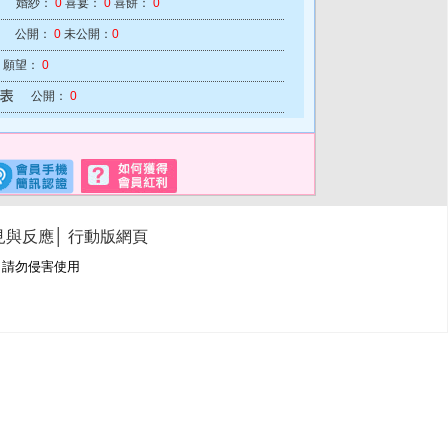
婚紗：
0
喜宴：
0
喜餅：
0
公開：
0
未公開：
0
願望：
0
公開：
0
見與反應
│
行動版網頁
冊商標，請勿侵害使用