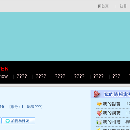
回首頁
|
註冊
how
|
????
|
????
|
????
|
????
|
????
|
???
|
主
ne
【學分：1 暱稱:???】
主
相