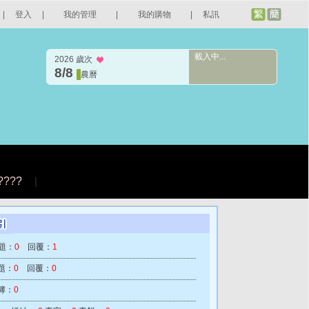
|
登入
|
我的管理
|
我的購物
|
私訊
載入中...
2026 歲次
8/8
農曆
????
|
題：
0
回覆：
1
題：
0
回覆：
0
簿：
0