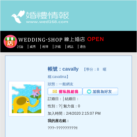
|
|
|
|
|
討論
威秀
相簿
評鑑
網誌
通告
帳號：cavally
【學分：8 暱
稱:cavatina】
狀態：一般網友
訂婚日：│結婚日：
性別：?│魅力值：0
加入時間：2/4/2020 2:15:07 PM
我的座右銘：
???~?????????!!