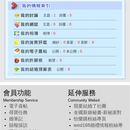
主題：
1
回覆：
5
主題：
0
回覆：
0
相簿：
0
婚紗：
0
喜宴：
0
喜餅：
0
公開：
0
未公開：
0
願望：
0
公開：
0
會員功能
延伸服務
Membership Service
Community Websit
電子喜帖
我要結婚了社團
尋寶任務
全國新娘秘書-新秘派對
婚筆記
怡樂購粉絲專頁
囍報採訪
wed168婚禮情報粉絲專