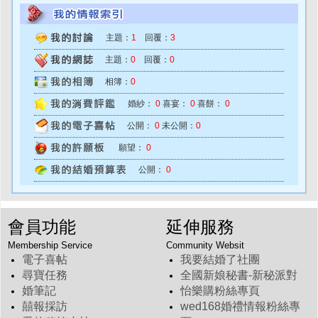
主題：
1
回覆：
3
主題：
0
回覆：
0
相簿：
0
婚紗：
0
喜宴：
0
喜餅：
0
公開：
0
未公開：
0
願望：
0
公開：
0
會員功能
延伸服務
Membership Service
Community Websit
電子喜帖
我要結婚了社團
尋寶任務
全國新娘秘書-新秘派對
婚筆記
怡樂購粉絲專頁
囍報採訪
wed168婚禮情報粉絲專