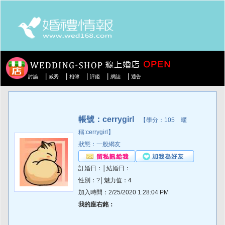
|
|
|
|
|
討論
威秀
相簿
評鑑
網誌
通告
帳號：cerrygirl
【學分：105 暱
稱:cerrygirl】
狀態：一般網友
訂婚日：│結婚日：
性別：?│魅力值：4
加入時間：2/25/2020 1:28:04 PM
我的座右銘：