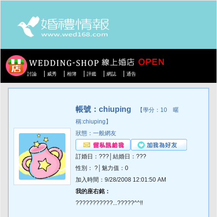
|
|
|
|
|
討論
威秀
相簿
評鑑
網誌
通告
帳號：chiuping
【學分：10 暱
稱:chiuping】
狀態：一般網友
訂婚日：???│結婚日：???
性別： ?│魅力值：0
加入時間：9/28/2008 12:01:50 AM
我的座右銘：
???????????...?????^^!!