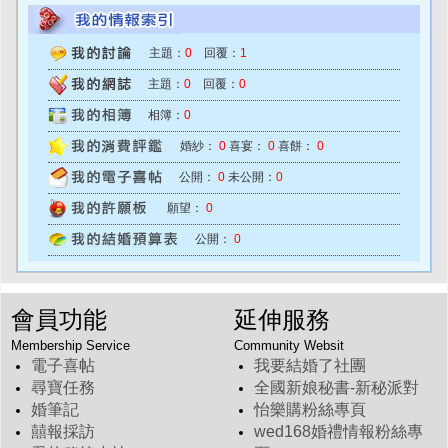
主題：
0
回覆：
1
主題：
0
回覆：
0
相簿：
0
婚紗：
0
喜宴：
0
喜餅：
0
公開：
0
未公開：
0
願望：
0
公開：
0
會員功能
延伸服務
Membership Service
Community Websit
電子喜帖
我要結婚了社團
尋寶任務
全國新娘秘書-新秘派對
婚筆記
怡樂購粉絲專頁
囍報採訪
wed168婚禮情報粉絲專