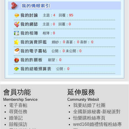
主題：
4
回覆：
95
主題：
0
回覆：
0
相簿：
0
婚紗：
0
喜宴：
0
喜餅：
0
公開：
0
未公開：
0
願望：
0
公開：
0
會員功能
延伸服務
Membership Service
Community Websit
電子喜帖
我要結婚了社團
尋寶任務
全國新娘秘書-新秘派對
婚筆記
怡樂購粉絲專頁
囍報採訪
wed168婚禮情報粉絲專