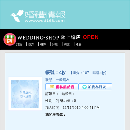
|
|
|
|
|
討論
威秀
相簿
評鑑
網誌
通告
帳號：cjy
【學分：107 暱稱:cjy】
狀態：一般網友
訂婚日：│結婚日：
性別：?│魅力值：0
加入時間：11/11/2019 4:00:41 PM
我的座右銘：