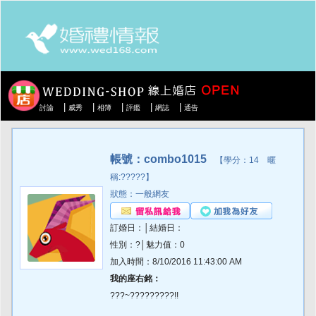
|
|
|
|
|
討論
威秀
相簿
評鑑
網誌
通告
帳號：combo1015
【學分：14 暱
稱:?????】
狀態：一般網友
訂婚日：│結婚日：
性別：?│魅力值：0
加入時間：8/10/2016 11:43:00 AM
我的座右銘：
???~?????????!!