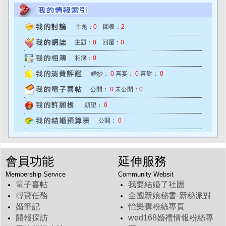
主題：
0
回覆：
2
主題：
0
回覆：
0
相簿：
0
婚紗：
0
喜宴：
0
喜餅：
0
公開：
0
未公開：
0
願望：
0
公開：
0
會員功能
延伸服務
Membership Service
Community Websit
電子喜帖
我要結婚了社團
尋寶任務
全國新娘秘書-新秘派對
婚筆記
怡樂購粉絲專頁
囍報採訪
wed168婚禮情報粉絲專