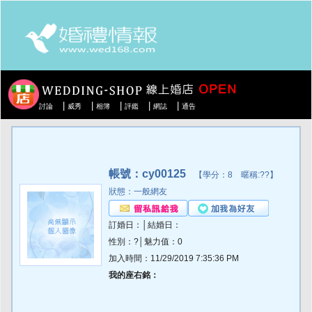
|
|
|
|
|
討論
威秀
相簿
評鑑
網誌
通告
帳號：cy00125
【學分：8 暱稱:??】
狀態：一般網友
訂婚日：│結婚日：
性別：?│魅力值：0
加入時間：11/29/2019 7:35:36 PM
我的座右銘：