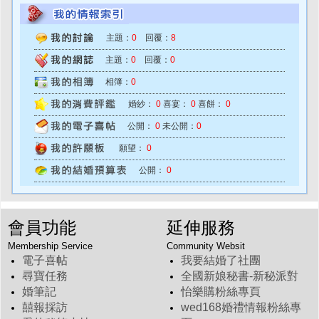
主題：
0
回覆：
8
主題：
0
回覆：
0
相簿：
0
婚紗：
0
喜宴：
0
喜餅：
0
公開：
0
未公開：
0
願望：
0
公開：
0
會員功能
延伸服務
Membership Service
Community Websit
電子喜帖
我要結婚了社團
尋寶任務
全國新娘秘書-新秘派對
婚筆記
怡樂購粉絲專頁
囍報採訪
wed168婚禮情報粉絲專