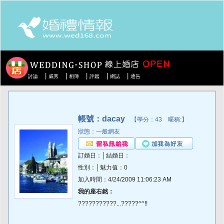
|
|
|
|
|
討論
威秀
相簿
評鑑
網誌
通告
帳號：dacay
【學分：43 暱稱:】
狀態：一般網友
訂婚日：│結婚日：
性別：│魅力值：0
加入時間：4/24/2009 11:06:23 AM
我的座右銘：
???????????...?????^^!!