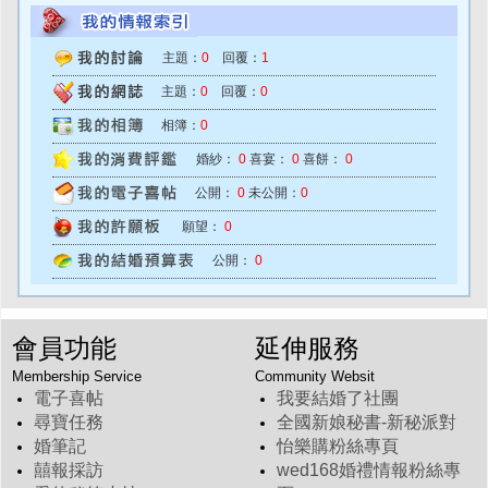
主題：
0
回覆：
1
主題：
0
回覆：
0
相簿：
0
婚紗：
0
喜宴：
0
喜餅：
0
公開：
0
未公開：
0
願望：
0
公開：
0
會員功能
延伸服務
Membership Service
Community Websit
電子喜帖
我要結婚了社團
尋寶任務
全國新娘秘書-新秘派對
婚筆記
怡樂購粉絲專頁
囍報採訪
wed168婚禮情報粉絲專