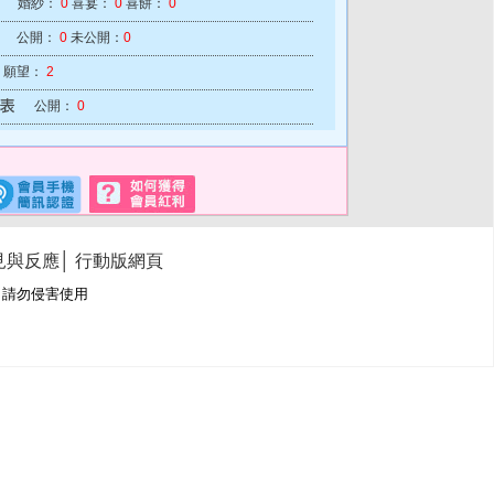
婚紗：
0
喜宴：
0
喜餅：
0
公開：
0
未公開：
0
願望：
2
公開：
0
見與反應
│
行動版網頁
冊商標，請勿侵害使用