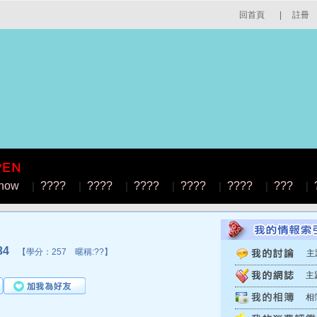
回首頁
|
註冊
how
|
????
|
????
|
????
|
????
|
????
|
???
|
34
【學分：257 暱稱:??】
主
主
相